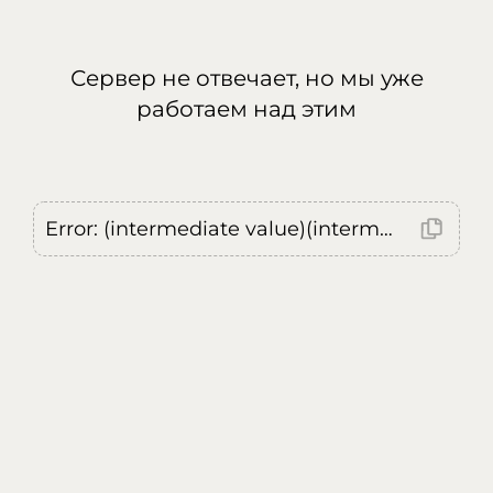
Сервер не отвечает, но мы уже
работаем над этим
Error: (intermediate value)(intermediate value)(intermediate value).replaceAll is not a function