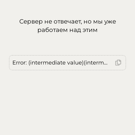
Сервер не отвечает, но мы уже
работаем над этим
Error: (intermediate value)(intermediate value)(intermediate value).replaceAll is not a function