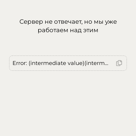
Сервер не отвечает, но мы уже
работаем над этим
Error: (intermediate value)(intermediate value)(intermediate value).replaceAll is not a function