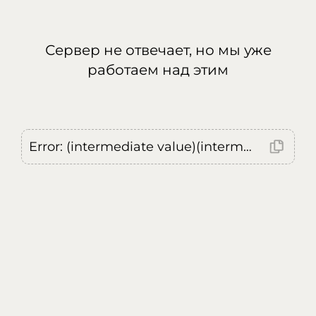
Сервер не отвечает, но мы уже
работаем над этим
Error: (intermediate value)(intermediate value)(intermediate value).replaceAll is not a function