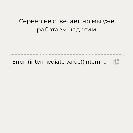
Сервер не отвечает, но мы уже
работаем над этим
Error: (intermediate value)(intermediate value)(intermediate value).replaceAll is not a function