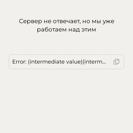
Сервер не отвечает, но мы уже
работаем над этим
Error: (intermediate value)(intermediate value)(intermediate value).replaceAll is not a function