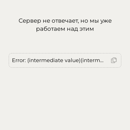
Сервер не отвечает, но мы уже
работаем над этим
Error: (intermediate value)(intermediate value)(intermediate value).replaceAll is not a function