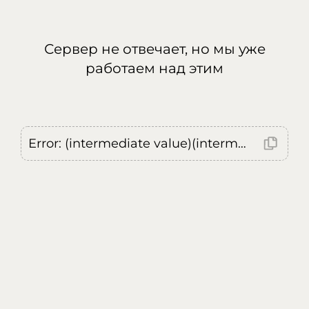
Сервер не отвечает, но мы уже
работаем над этим
Error: (intermediate value)(intermediate value)(intermediate value).replaceAll is not a function