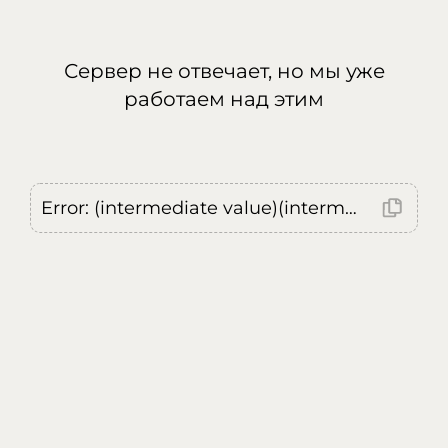
Сервер не отвечает, но мы уже
работаем над этим
Error: (intermediate value)(intermediate value)(intermediate value).replaceAll is not a function