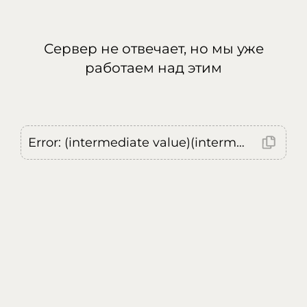
Сервер не отвечает, но мы уже
работаем над этим
Error: (intermediate value)(intermediate value)(intermediate value).replaceAll is not a function