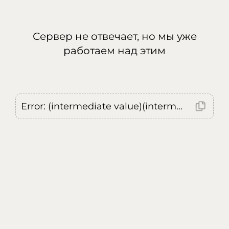
Сервер не отвечает, но мы уже
работаем над этим
Error: (intermediate value)(intermediate value)(intermediate value).replaceAll is not a function