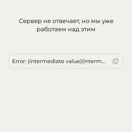
Сервер не отвечает, но мы уже
работаем над этим
Error: (intermediate value)(intermediate value)(intermediate value).replaceAll is not a function