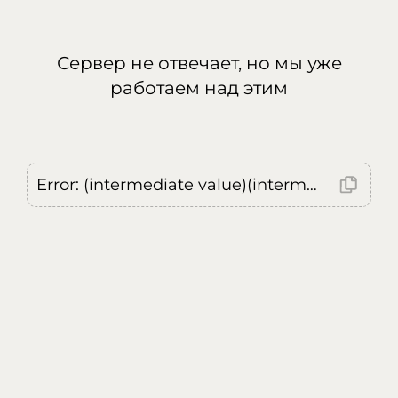
Сервер не отвечает, но мы уже
работаем над этим
Error: (intermediate value)(intermediate value)(intermediate value).replaceAll is not a function