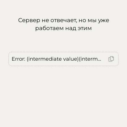
Сервер не отвечает, но мы уже
работаем над этим
Error: (intermediate value)(intermediate value)(intermediate value).replaceAll is not a function