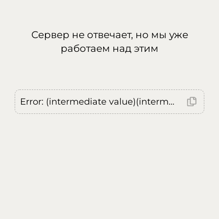
Сервер не отвечает, но мы уже
работаем над этим
Error: (intermediate value)(intermediate value)(intermediate value).replaceAll is not a function