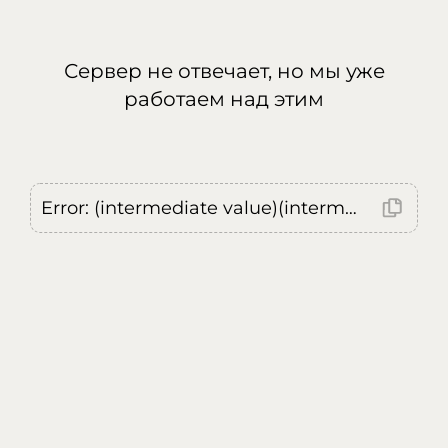
Сервер не отвечает, но мы уже
работаем над этим
Error: (intermediate value)(intermediate value)(intermediate value).replaceAll is not a function